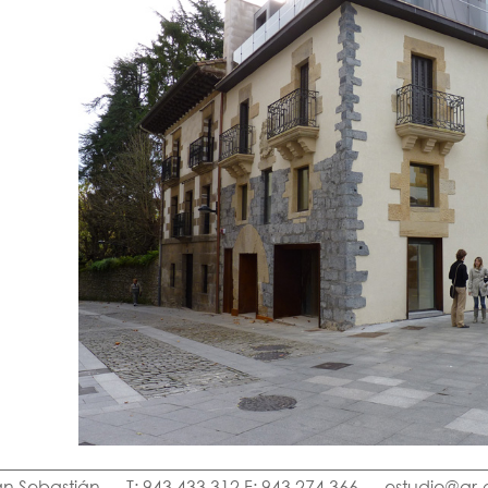
an Sebastián
T: 943 433 312 F: 943 274 366
estudio@ar-