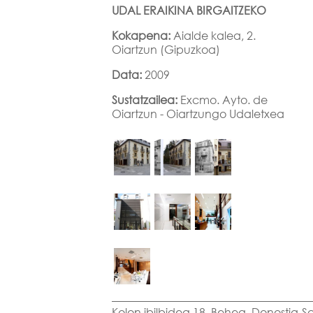
UDAL ERAIKINA BIRGAITZEKO
Kokapena:
Aialde kalea, 2.
Oiartzun (Gipuzkoa)
Data:
2009
Sustatzailea:
Excmo. Ayto. de
Oiartzun - Oiartzungo Udaletxea
Kolon ibilbidea 18. Behea. Donostia-S