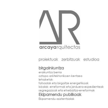
proiektuak
zerbitzuak
estudioa
birgainkuntza
eraikuntza berria
oztopo arkitektonikoen kentzea
lehiaketak
fatxadak eta birgaitze energetikoak
lokalak: erreformak eta jarduera-espedienteak
segregazioak eta etxebizitza-erreformak
Ekipamendu publikoak
Ekipamendu asistentzialak