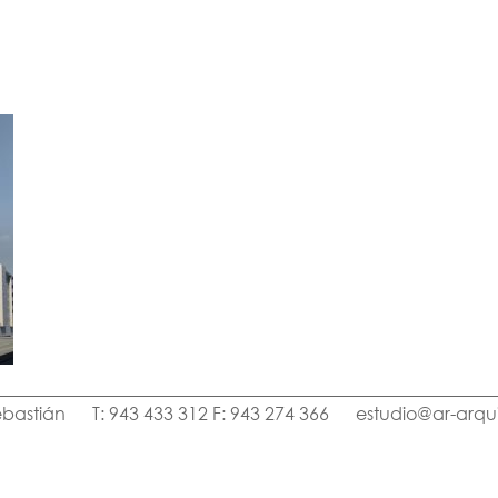
ebastián
T: 943 433 312 F: 943 274 366
estudio@ar-arqu