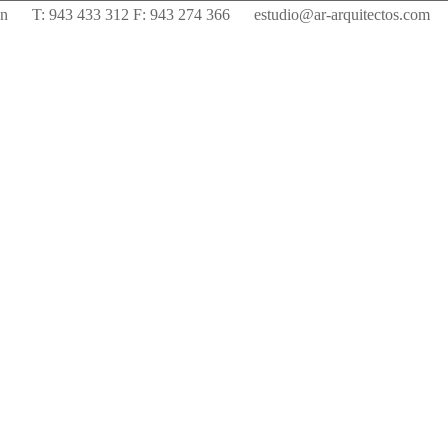
án
T: 943 433 312 F: 943 274 366
estudio@ar-arquitectos.com