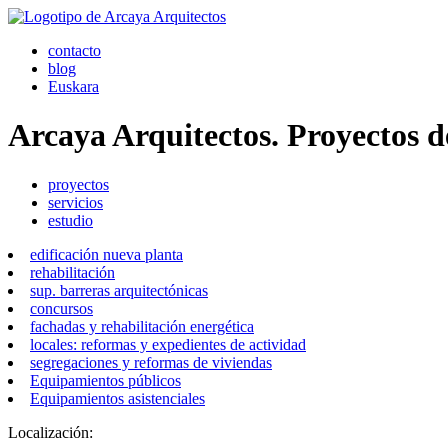
contacto
blog
Euskara
Arcaya Arquitectos. Proyectos d
proyectos
servicios
estudio
edificación nueva planta
rehabilitación
sup. barreras arquitectónicas
concursos
fachadas y rehabilitación energética
locales: reformas y expedientes de actividad
segregaciones y reformas de viviendas
Equipamientos públicos
Equipamientos asistenciales
Localización: