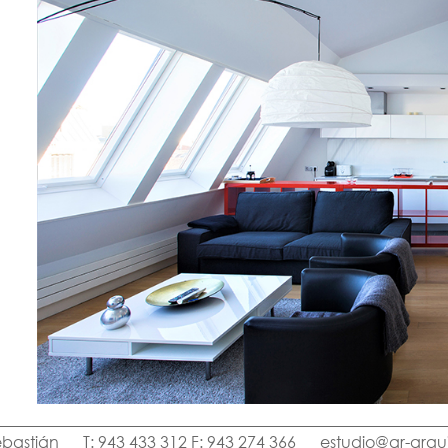
ebastián
T: 943 433 312 F: 943 274 366
estudio@ar-arqu