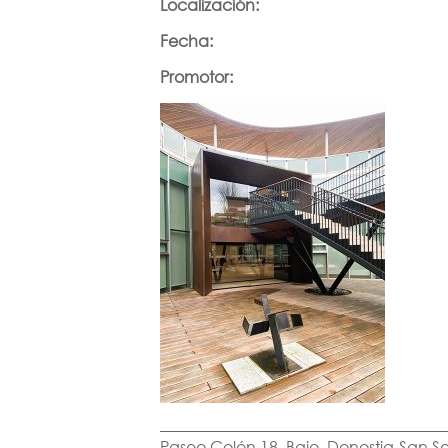
Localización:
Fecha:
Promotor:
Paseo Colón 18. Bajo. Donostia-San S