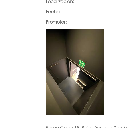
Localización:
Fecha:
Promotor:
Paseo Colón 18. Bajo. Donostia-San S